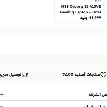
MSI
MSI Cyborg 15 A13VE
Gaming Laptop - Intel
السعر
48,999 جنيه
Core i7-13620H, 16GB
العادي
DDR5, 512GB SSD,
NVIDIA RTX 4050
6GB, 15.6-inch FHD
144Hz, DOS
منتجات أصلية 100%
توصيل سريع
عن الشركة
دعنا نساعدك