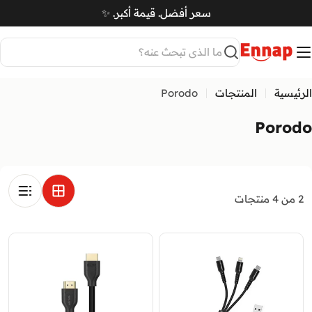
Ski
سعر أفضل. قيمة أكبر. ✨
t
سلة
conten
بحث
الرئيسية
المنتجات
Porodo
Porodo
2 من 4 منتجات