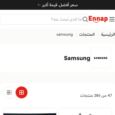
Ski
سعر أفضل. قيمة أكبر. ✨
t
سلة
conten
بحث
الرئيسية
المنتجات
samsung
ا
Samsung
ل
ف
ئ
ا
ت
47 من 286 منتجات
: