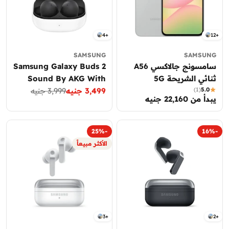
4+
12+
SAMSUNG
SAMSUNG
سامسونج جالاكسي A56
Samsung Galaxy Buds 2
ثنائي الشريحة 5G
Sound By AKG With
5.0
(1)
3,499 جنيه
3,999 جنيه
Active Noise Canceling
سعر
السعر
السعر
يبدأ من 22,160 جنيه
العادي
التخفيض
العادي
-25%
-16%
الأكثر مبيعاً
3+
2+