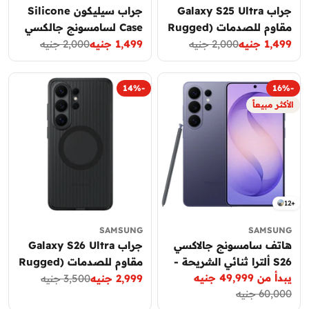
جراب Galaxy S25 Ultra
جراب سيليكون Silicone
مقاوم للصدمات (Rugged
Case لسامسونج جالكسي
Case)
1,499 جنيه
2,000 جنيه
1,499 جنيه
2,000 جنيه
S25 Ultra – أصلي وخفيف
سعر
السعر
سعر
السعر
الحماية
العادي
التخفيض
العادي
التخفيض
-14%
-16%
الأكثر مبيعاً
12+
SAMSUNG
SAMSUNG
هاتف سامسونج جالاكسي
جراب Galaxy S26 Ultra
S26 ألترا ثنائي الشريحة -
مقاوم للصدمات (Rugged
يبدأ من 49,999 جنيه
5G
Case)
2,999 جنيه
3,500 جنيه
سعر
السعر
سعر
السعر
60,000 جنيه
العادي
التخفيض
العادي
التخفيض