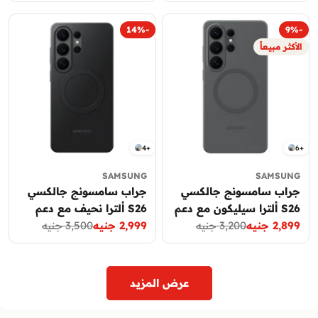
-14%
-9%
الأكثر مبيعاً
4+
6+
SAMSUNG
SAMSUNG
جراب سامسونج جالكسي
جراب سامسونج جالكسي
S26 ألترا سيليكون مع دعم
S26 ألترا نحيف مع دعم
2,899 جنيه
3,200 جنيه
مغناطيسي (Silicone
2,999 جنيه
3,500 جنيه
مغناطيسي (Slim Magnet
سعر
السعر
سعر
السعر
Case)
Magnet Case)
العادي
التخفيض
العادي
التخفيض
عرض المزيد