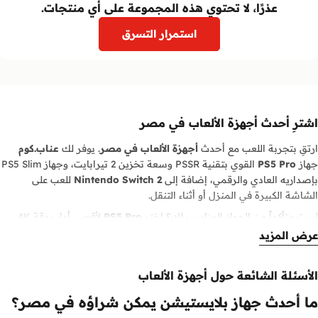
عذرًا، لا تحتوي هذه المجموعة على أي منتجات.
استمرار التسرق
اشترِ أحدث أجهزة الألعاب في مصر
ارتقِ بتجربة اللعب مع أحدث
أجهزة الألعاب في مصر
. يوفر لك
عناب.كوم
جهاز
PS5 Pro
القوي بتقنية PSSR وسعة تخزين 2 تيرابايت، وجهاز PS5 Slim
بإصداريه العادي والرقمي، إضافة إلى
Nintendo Switch 2
للعب على
الشاشة الكبيرة في المنزل أو أثناء التنقل.
لست متأكداً من الجهاز المناسب لك؟ اختر
PS5 Pro
لأقصى أداء بدقة 4K
وتتبع الأشعة، أو PS5 Slim للقيمة الممتازة، أو
Nintendo Switch 2
للمرح
عرض المزيد
العائلي والمغامرات المحمولة. كما نوفر
PlayStation Portal
وأجهزة الألعاب
المحمولة لكل الميزانيات.
الأسئلة الشائعة حول أجهزة الألعاب
كل جهاز تشتريه من
عناب.كوم
أصلي 100%
مع ضمان واضح وتغليف آمن
ما أحدث جهاز بلايستيشن يمكن شراؤه في مصر؟
و
توصيل سريع إلى جميع أنحاء مصر
، مع خيار الدفع عند الاستلام أو الدفع
الآمن عبر الإنترنت.