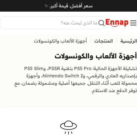
Ski
سعر أفضل. قيمة أكبر. ✨
t
سلة
conten
بحث
الرئيسية
المنتجات
أجهزة الألعاب والكونسولات
أجهزة الألعاب والكونسولات
تشكيلة الأجهزة الحالية: PS5 Pro بتقنية PSSR، وPS5 Slim
بإصداريه العادي والرقمي، وNintendo Switch 2، وأجهزة
محمولة للعب أثناء التنقل. جميعها أصلية ومشمولة بضمان، مع
توفر الدفع عند الاستلام.