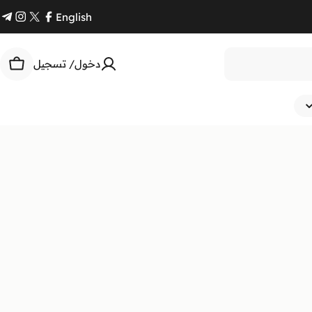
English
am
gram
Facebook
X
Twitter)
دخول/ تسجيل
السل