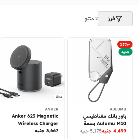
فرز
2 منتج
-13%
جديد
3+
ANKER
AULUMU
باور بانك مغناطيسي
Anker 623 Magnetic
Aulumu M10 بسعة
Wireless Charger
السعر
3,667 جنيه
4,499 جنيه
5,175 جنيه
10000 مللي أمبير متعدد
(MagGo)
سعر
السعر
العادي
الشحن فضي
العادي
التخفيض