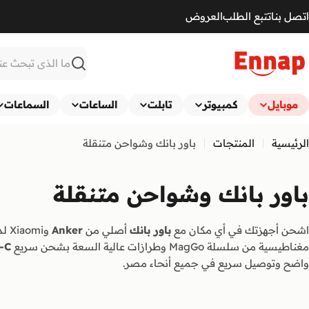
Ski
اتصل بنا
تتبع الطلب
العروض
t
conten
بحث
موبايل
كمبيوتر
تابلت
الساعات
السماعات
الرئيسية
المنتجات
باور بانك وشواحن متنقلة
باور بانك وشواحن متنقلة
اشحن أجهزتك في أي مكان مع
باور بانك
أصلي من
Anker
وXiaomi لدى
مغناطيسية من سلسلة MagGo وطرازات عالية السعة بشحن سريع
-C
واضح وتوصيل سريع في جميع أنحاء مصر.