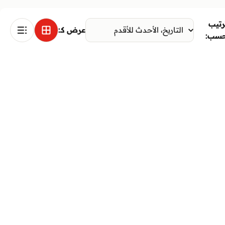
رتيب
عرض كـ:
سب: