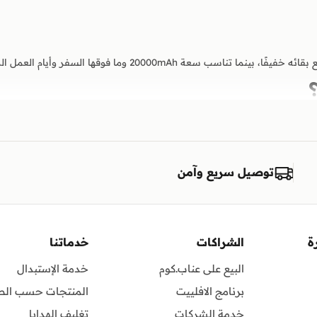
توصيل سريع وآمن
الطائرة؟
ة
الشراكات
خدماتنا
البيع على عناب.كوم
خدمة الإستبدال
يب المحمولة بسرعة أعلى بكثير من منافذ USB التقليدية.
برنامج الافلييت
المنتجات حسب الط
خدمة الشركات
تغليف الهدايا