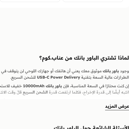
لماذا تشتري الباور بانك من عناب.كوم؟
وجود
باور بانك
موثوق معك يعني أن هاتفك أو جهازك اللوحي لن يتوقف في ا
الطرازات عالية السعة بتقنية
USB-C Power Delivery
للشحن السريع.
إن كنت محتارًا في السعة المناسبة، فإن
باور بانك 10000mAh
خفيف للاستخد
انتبه أيضًا إلى قدرة الإخراج، فكلما ارتفعت قدرة
الشحن السريع
قلّ وقت الانتظ
تصلك كل طلبية بـ
تغليف آمن
وضمان واضح، مع
توصيل سريع إلى جميع أنح
عرض المزيد
الأسئلة الشائعة حول الباور بانك