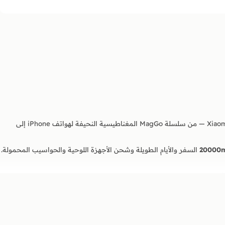
وXiaomi — من سلسلة MagGo المغناطيسية النحيفة لهواتف iPhone إلى
20
السفر والأيام الطويلة وشحن الأجهزة اللوحية والحواسيب المحمولة.
لآمن عند إتمام الطلب.