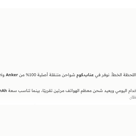
للحظة الخطأ. نوفر في
عناب.كوم
شواحن متنقلة أصلية 100% من
Anker
ام اليومي ويعيد شحن معظم الهواتف مرتين تقريبًا، بينما تناسب سعة
000mAh
ار.
اء مصر
، وادفع بالطريقة التي تفضلها: الدفع عند الاستلام أو الدفع الإلكتروني ا