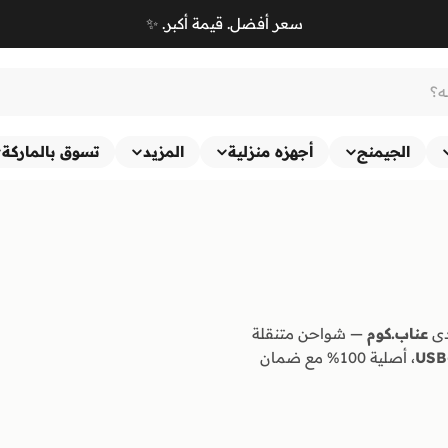
سعر أفضل. قيمة أكبر. ✨
الجيمنج
أجهزه منزلية
المزيد
تسوق بالماركة
عناب.كوم
— شواحن متنقلة
USB
، أصلية 100% مع ضمان