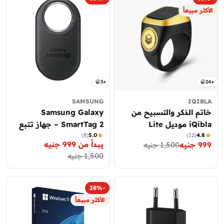
الأكثر مبيعاً
3+
24+
SAMSUNG
IQIBLA
خاتم الذكر والتسبيح من
Samsung Galaxy
iQibla موديل Lite
SmartTag 2 – جهاز تتبع
4.8
(12)
5.0
(8)
ذكي لتحديد الموقع
يبدأ من 999 جنيه
999 جنيه
1,500 جنيه
سعر
السعر
سعر
السعر
1,500 جنيه
العادي
التخفيض
العادي
التخفيض
-28%
الأكثر مبيعاً