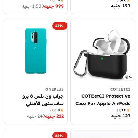
(Sandstone Bumper
ألترا
199 جنيه
السعر
999 جنيه
1,500 جنيه
سعر
السعر
Case)
العادي
العادي
التخفيض
-15%
3+
ONEPLUS
COTEETCI
COTEetCI Protective
جراب ون بلس 8 برو
Case For Apple AirPods
ساندستون الأصلي
(Sandstone Bumper
(1)
5.0
Pro & AirPods Pro 2
(1)
1.0
129 جنيه
السعر
212 جنيه
249 جنيه
سعر
السعر
Case)
integrated Silicon Case
العادي
العادي
التخفيض
With Hook
-25%