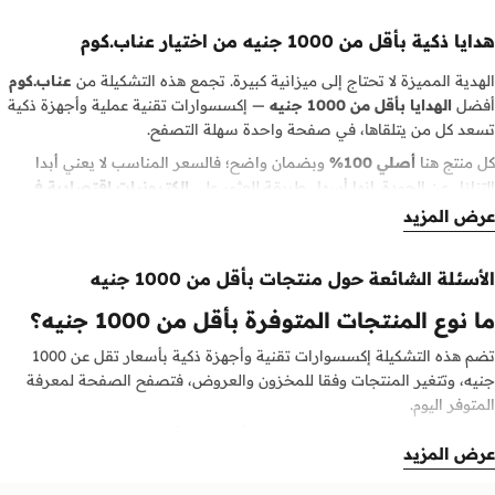
هدايا ذكية بأقل من 1000 جنيه من اختيار عناب.كوم
الهدية المميزة لا تحتاج إلى ميزانية كبيرة. تجمع هذه التشكيلة من
عناب.كوم
أفضل
الهدايا بأقل من 1000 جنيه
— إكسسوارات تقنية عملية وأجهزة ذكية
تسعد كل من يتلقاها، في صفحة واحدة سهلة التصفح.
كل منتج هنا
أصلي 100%
وبضمان واضح؛ فالسعر المناسب لا يعني أبدا
التنازل عن الجودة. إنها أسهل طريقة للعثور على
إلكترونيات اقتصادية في
مصر
لأعياد الميلاد وحفلات التخرج وكل مناسبة.
عرض المزيد
اطلب مع
الدفع عند الاستلام
أو
الدفع الإلكتروني الآمن
عند إتمام الطلب،
واستمتع ب
توصيل سريع في جميع أنحاء مصر
. تتجدد تشكيلة أقل من 1000
الأسئلة الشائعة حول منتجات بأقل من 1000 جنيه
جنيه باستمرار، فهناك دائما جديد لتكتشفه.
ما نوع المنتجات المتوفرة بأقل من 1000 جنيه؟
تضم هذه التشكيلة إكسسوارات تقنية وأجهزة ذكية بأسعار تقل عن 1000
جنيه، وتتغير المنتجات وفقا للمخزون والعروض، فتصفح الصفحة لمعرفة
المتوفر اليوم.
هل المنتجات الاقتصادية أصلية أيضا؟
عرض المزيد
بالتأكيد، فكل منتج لدى
عناب.كوم
أصلي 100% وبضمان واضح مهما كان