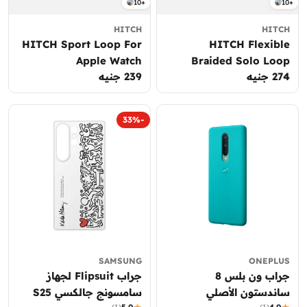
10+
10+
HITCH
HITCH
HITCH Sport Loop For
HITCH Flexible
Apple Watch
Braided Solo Loop
274 جنيه
السعر
239 جنيه
السعر
Strap For Apple Watch
العادي
العادي
-33%
SAMSUNG
ONEPLUS
جراب ون بلس 8
جراب Flipsuit لجهاز
ساندستون الأصلي
سامسونج جالكسي S25
(1)
5.0
(1)
4.0