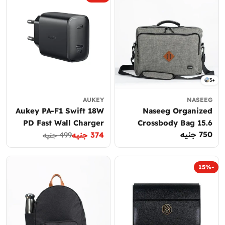
3+
AUKEY
NASEEG
Aukey PA-F1 Swift 18W
Naseeg Organized
PD Fast Wall Charger
Crossbody Bag 15.6
750 جنيه
السعر
Inch
374 جنيه
499 جنيه
with USB-C Cable
سعر
السعر
العادي
العادي
التخفيض
-15%