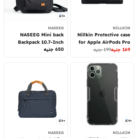
3+
NASEEG
NILLKIN
NASEEG Mini back
Nillkin Protective case
Backpack 10.7-Inch
for Apple AirPods Pro
650 جنيه
السعر
169 جنيه
199 جنيه
& AirPods Pro 2
سعر
السعر
العادي
Leather Magnetic Flip
العادي
التخفيض
Cover
6+
4+
NASEEG
NILLKIN