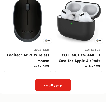
6+
2+
LOGITECH
COTEETCI
Logitech M171 Wireless
COTEetCI CS8140 Fit
Mouse
Case for Apple AirPods
199 جنيه
السعر
699 جنيه
السعر
Pro & AirPods Pro 2
العادي
العادي
Liquid Silicon Case
عرض المزيد