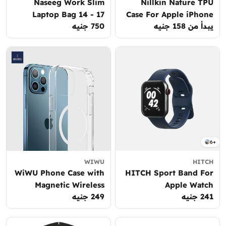
Naseeg Work Slim
Nillkin Nature TPU
Laptop Bag 14 - 17
Case For Apple iPhone
السعر
يبدأ من 158 جنيه
750 جنيه
السعر
inches
12 / 12 Pro Back Cover
العادي
العادي
6+
WIWU
HITCH
WiWU Phone Case with
HITCH Sport Band For
Magnetic Wireless
Apple Watch
241 جنيه
السعر
249 جنيه
السعر
Charger Ring
العادي
العادي
Shockproof For iPhone
12/12Pro