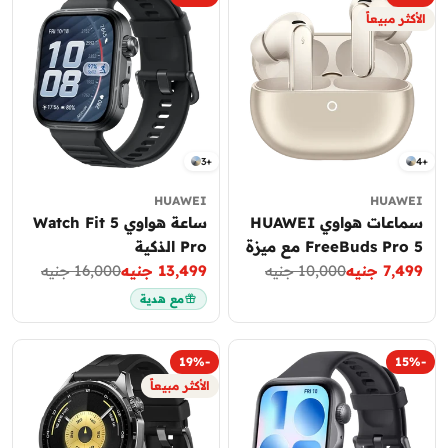
الأكثر مبيعاً
3+
4+
HUAWEI
HUAWEI
سماعات هواوي HUAWEI
ساعة هواوي Watch Fit 5
FreeBuds Pro 5 مع ميزة
Pro الذكية
7,499 جنيه
10,000 جنيه
إلغاء الضوضاء النشط ANC
13,499 جنيه
16,000 جنيه
سعر
السعر
سعر
السعر
العادي
التخفيض
العادي
التخفيض
مع هدية
-19%
-15%
الأكثر مبيعاً