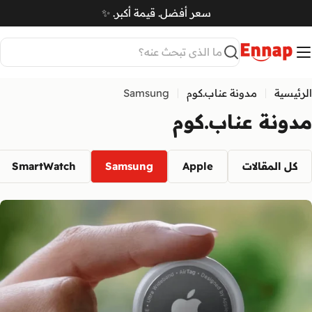
Ski
سعر أفضل. قيمة أكبر. ✨
t
سلة
conten
بحث
الرئيسية
مدونة عناب.كوم
Samsung
مدونة عناب.كوم
كل المقالات
Apple
Samsung
SmartWatch