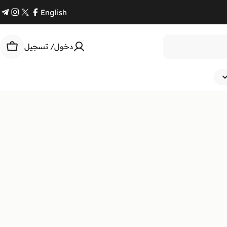
English
am
gram
Facebook
X
Twitter)
دخول/ تسجيل
السل