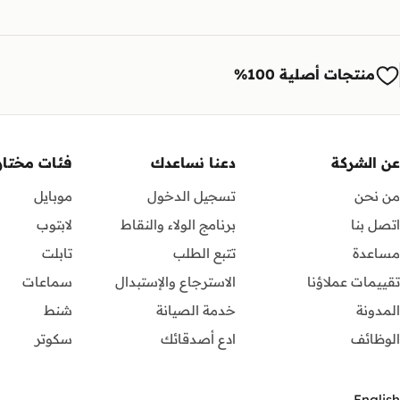
منتجات أصلية 100%
عن الشركة
دعنا نساعدك
فئات مختار
من نحن
تسجيل الدخول
موبايل
اتصل بنا
برنامج الولاء والنقاط
لابتوب
مساعدة
تتبع الطلب
تابلت
تقييمات عملاؤنا
الاسترجاع والإستبدال
سماعات
المدونة
خدمة الصيانة
شنط
الوظائف
ادع أصدقائك
سكوتر
English